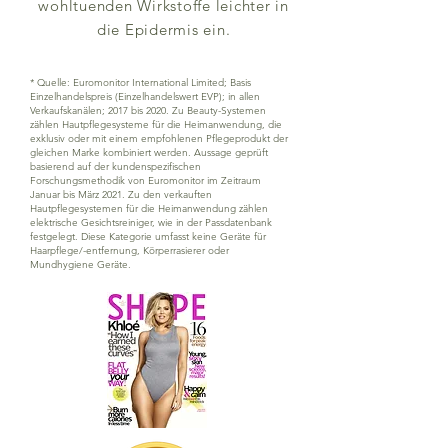
wohltuenden Wirkstoffe leichter in
die Epidermis ein.
* Quelle: Euromonitor International Limited; Basis
Einzelhandelspreis (Einzelhandelswert EVP); in allen
Verkaufskanälen; 2017 bis 2020. Zu Beauty-Systemen
zählen Hautpflegesysteme für die Heimanwendung, die
exklusiv oder mit einem empfohlenen Pflegeprodukt der
gleichen Marke kombiniert werden. Aussage geprüft
basierend auf der kundenspezifischen
Forschungsmethodik von Euromonitor im Zeitraum
Januar bis März 2021. Zu den verkauften
Hautpflegesystemen für die Heimanwendung zählen
elektrische Gesichtsreiniger, wie in der Passdatenbank
festgelegt. Diese Kategorie umfasst keine Geräte für
Haarpflege/-entfernung, Körperrasierer oder
Mundhygiene Geräte.