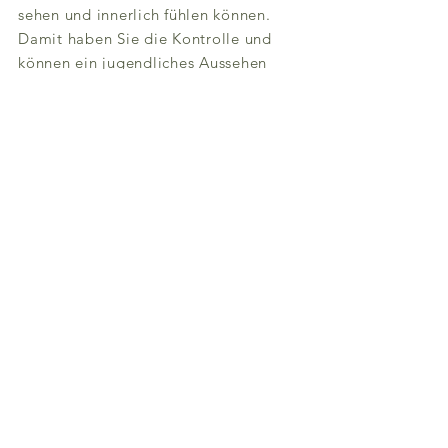
sehen und innerlich fühlen können.
Damit haben Sie die Kontrolle und
können ein jugendliches Aussehen
und Wohlbefinden genießen. Seit
Beginn wird auf minderwertige
Füllstoffe wie z. B. Paraffine
verzichtet.
Gabriele Boyd ist Ihre
Wegbereiterin und Wegbegleiterin
in eine neue Zeit des Erfolgs. Für
Kunden weltweit:
für
Privatpersonen
die sich jünger,
schöner und vitaler fühlen möchten.
Oder für Inhaber von Hotels, Spas,
oder Kosmetikstudios
als
Geschäftspartner.