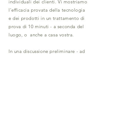
individuali dei clienti. Vi mostriamo
l'efficacia provata della tecnologia
e dei prodotti in un trattamento di
prova di 10 minuti - a seconda del
luogo, o anche a casa vostra.
In una discussione preliminare - ad
esempio via Zoom - chiariamo le
tue esigenze ed esploriamo i tuoi
obiettivi per progettare il concetto
giusto per te e offrirti l'accesso ad
un'opportunità di business
rivoluzionario.
Prenda un
appuntamento